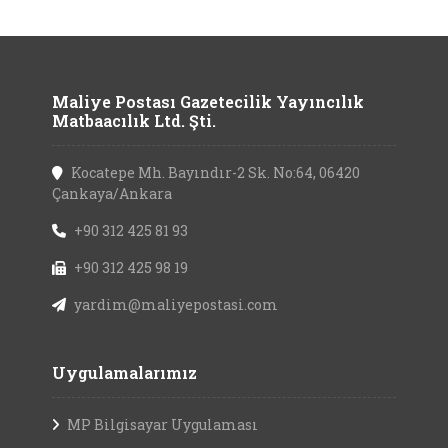
Maliye Postası Gazetecilik Yayıncılık
Matbaacılık Ltd. Şti.
Kocatepe Mh. Bayındır-2 Sk. No:64, 06420
Çankaya/Ankara
+90 312 425 81 93
+90 312 425 98 19
yardim@maliyepostasi.com
Uygulamalarımız
MP Bilgisayar Uygulaması