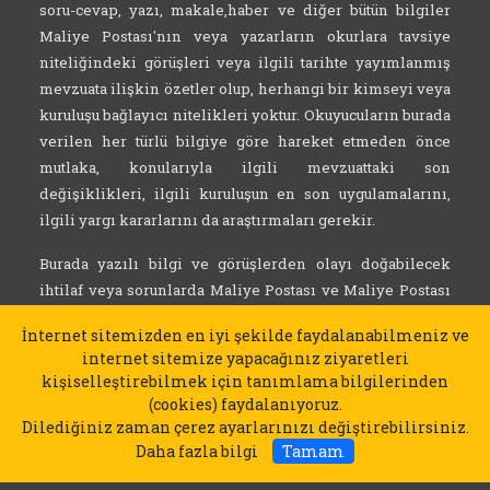
soru-cevap, yazı, makale,haber ve diğer bütün bilgiler
Maliye Postası'nın veya yazarların okurlara tavsiye
niteliğindeki görüşleri veya ilgili tarihte yayımlanmış
mevzuata ilişkin özetler olup, herhangi bir kimseyi veya
kuruluşu bağlayıcı nitelikleri yoktur. Okuyucuların burada
verilen her türlü bilgiye göre hareket etmeden önce
mutlaka, konularıyla ilgili mevzuattaki son
değişiklikleri, ilgili kuruluşun en son uygulamalarını,
ilgili yargı kararlarını da araştırmaları gerekir.
Burada yazılı bilgi ve görüşlerden olayı doğabilecek
ihtilaf veya sorunlarda Maliye Postası ve Maliye Postası
uzmanları herhangi bir sorumluluk kabul etmez.
İnternet sitemizden en iyi şekilde faydalanabilmeniz ve
internet sitemize yapacağınız ziyaretleri
kişiselleştirebilmek için tanımlama bilgilerinden
(cookies) faydalanıyoruz.
Dilediğiniz zaman çerez ayarlarınızı değiştirebilirsiniz.
Daha fazla bilgi
Tamam