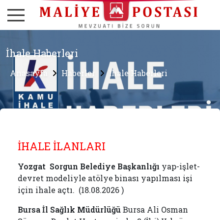
İhale Haberleri
Anasayfa
Haberler
İhale Haberleri
İHALE İLANLARI
Yozgat Sorgun Belediye Başkanlığı
yap-işlet-
devret modeliyle atölye binası yapılması işi
için ihale açtı. (18.08.2026 )
Bursa İl Sağlık Müdürlüğü
Bursa Ali Osman