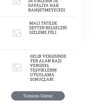
DEVİRLERİN DE
DAVALIYA HAK
BAHŞETMEYECEĞİ
MALİ TATİLDE
DEFTER BELGELERİ
GİZLEME FİİLİ
GELİR VERGİSİNDE
YER ALAN BAZI
VERGİSEL
TEŞVİKLERİN
UYGULAMA
SONUÇLARI
Tümünü Göster