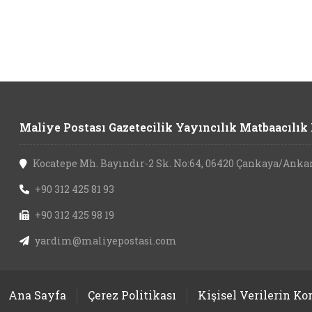
Maliye Postası Gazetecilik Yayıncılık Matbaacılık L
Kocatepe Mh. Bayındır-2 Sk. No:64, 06420 Çankaya/Anka
+90 312 425 81 93
+90 312 425 98 19
yardim@maliyepostasi.com
Ana Sayfa
Çerez Politikası
Kişisel Verilerin K