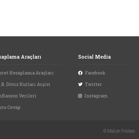
aplama Araçları
Social Media
cret Hesaplama Araçları
Facebook
.B. Döviz Kurları Arşivi
Twitter
nflasyon Verileri
Instagram
oru-Cevap
©
Maliye Postası