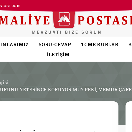
tasi.com
INLARIMIZ
SORU-CEVAP
TCMB KURLAR
K
İLETİŞİM
gisi
MURUNU YETERİNCE KORUYOR MU? PEKİ, MEMUR ÇARES