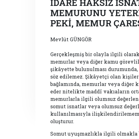
İDARE HAKSIZ İSNA
MEMURUNU YETERİ
PEKİ, MEMUR ÇARES
Mevlüt GÜNGÖR
Gerçekleşmiş bir olayla ilgili olar
memurlar veya diğer kamu görevlile
şikâyette bulunulması durumunda, 
söz edilemez. Şikâyetçi olan kişil
bağlamında, memurlar veya diğer ka
eder nitelikte maddî vakıaların or
memurlarla ilgili olumsuz değerl
somut isnatlar veya olumsuz değer
kullanılmasıyla ilişkilendirilemem
oluşturur.
Somut uyuşmazlıkla ilgili olmakla 