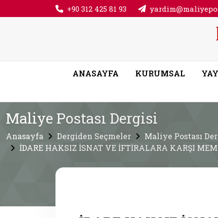
+90 312 425 81 93
yardim@maliyepos
ANASAYFA
KURUMSAL
YAY
Maliye Postası Dergisi
Anasayfa
Dergiden Seçmeler
Maliye Postası Der
İDARE HAKSIZ İSNAT VE İFTİRALARA KARŞI ME