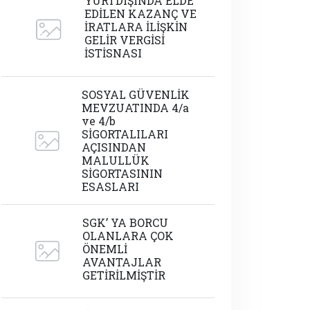
YURTDIŞINDA ELDE
EDİLEN KAZANÇ VE
İRATLARA İLİŞKİN
GELİR VERGİSİ
İSTİSNASI
SOSYAL GÜVENLİK
MEVZUATINDA 4/a
ve 4/b
SİGORTALILARI
AÇISINDAN
MALULLÜK
SİGORTASININ
ESASLARI
SGK’ YA BORCU
OLANLARA ÇOK
ÖNEMLİ
AVANTAJLAR
GETİRİLMİŞTİR