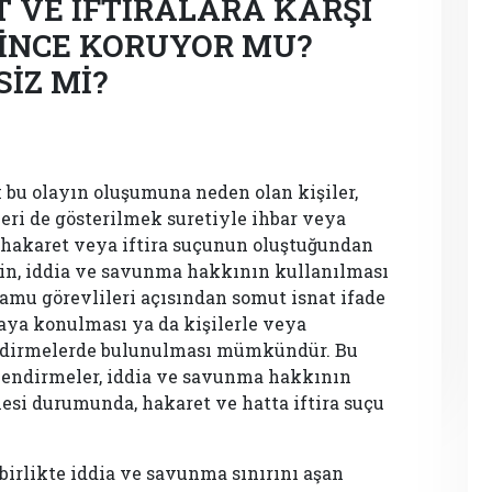
T VE İFTİRALARA KARŞI
NCE KORUYOR MU?
İZ Mİ?
ak bu olayın oluşumuna neden olan kişiler,
ri de gösterilmek suretiyle ihbar veya
hakaret veya iftira suçunun oluştuğundan
erin, iddia ve savunma hakkının kullanılması
mu görevlileri açısından somut isnat ifade
taya konulması ya da kişilerle veya
endirmelerde bulunulması mümkündür. Bu
lendirmeler, iddia ve savunma hakkının
esi durumunda, hakaret ve hatta iftira suçu
birlikte iddia ve savunma sınırını aşan