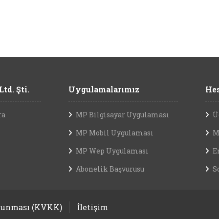
td. Şti.
Uygulamalarımız
Hes
ra
MP Bilgisayar Uygulaması
Ü
MP Mobil Uygulaması
M
MP Wep Uygulaması
E
Abonelik Başvurusu
S
orunması (KVKK)
İletişim