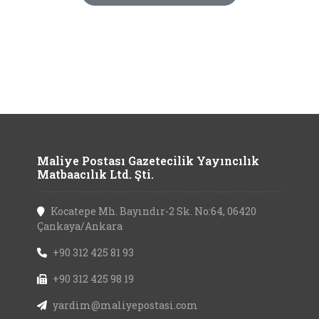
Maliye Postası Gazetecilik Yayıncılık
Matbaacılık Ltd. Şti.
Kocatepe Mh. Bayındır-2 Sk. No:64, 06420
Çankaya/Ankara
+90 312 425 81 93
+90 312 425 98 19
yardim@maliyepostasi.com