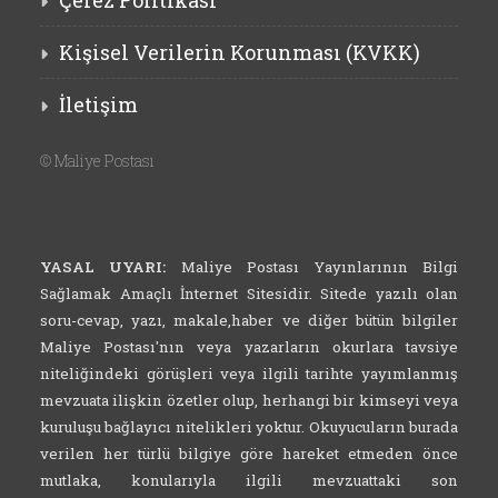
İletişim
©
Maliye Postası
YASAL UYARI:
Maliye Postası Yayınlarının Bilgi
Sağlamak Amaçlı İnternet Sitesidir. Sitede yazılı olan
soru-cevap, yazı, makale,haber ve diğer bütün bilgiler
Maliye Postası'nın veya yazarların okurlara tavsiye
niteliğindeki görüşleri veya ilgili tarihte yayımlanmış
mevzuata ilişkin özetler olup, herhangi bir kimseyi veya
kuruluşu bağlayıcı nitelikleri yoktur. Okuyucuların burada
verilen her türlü bilgiye göre hareket etmeden önce
mutlaka, konularıyla ilgili mevzuattaki son
değişiklikleri, ilgili kuruluşun en son uygulamalarını,
ilgili yargı kararlarını da araştırmaları gerekir.
Burada yazılı bilgi ve görüşlerden olayı doğabilecek