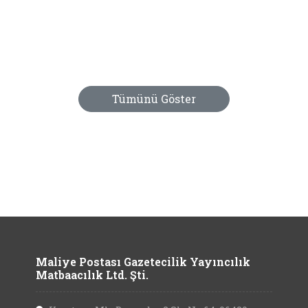
Tümünü Göster
Maliye Postası Gazetecilik Yayıncılık
Matbaacılık Ltd. Şti.
Kocatepe Mh. Bayındır-2 Sk. No:64, 06420
Çankaya/Ankara
+90 312 425 81 93