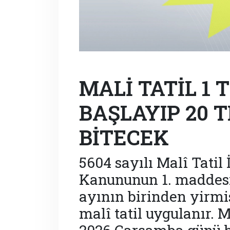
MALİ TATİL 1
BAŞLAYIP 20
BİTECEK
5604 sayılı Malî Tati
Kanununun 1. maddesi
ayının birinden yirmi
malî tatil uygulanır. 