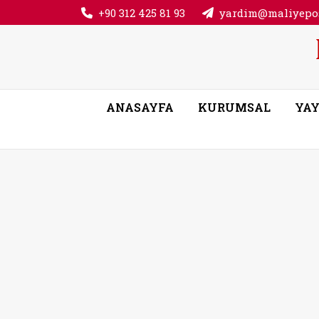
+90 312 425 81 93
yardim@maliyepos
ANASAYFA
KURUMSAL
YAY