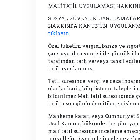
MALİ TATİL UYGULAMASI HAKKIND
SOSYAL GÜVENLİK UYGULAMALARI 
HAKKINDA KANUNUN UYGULANMASI
tıklayın.
Özel tüketim vergisi, banka ve sigort
şans oyunları vergisi ile gümrük idare
tarafından tarh ve/veya tahsil edilen
tatil uygulanmaz.
Tatil süresince, vergi ve ceza ihbar
olanlar hariç, bilgi isteme talepleri
bildirilmez.Mali tatil süresi içinde 
tatilin son gününden itibaren işleme
Mahkeme kararı veya Cumhuriyet Sav
Usul Kanunu hükümlerine göre yapıl
malî tatil süresince inceleme amacıy
mükellefin işyerinde incelemeye baş