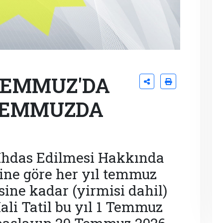
 TEMMUZ'DA
 TEMMUZDA
l İhdas Edilmesi Hakkında
ne göre her yıl temmuz
sine kadar (yirmisi dahil)
Mali Tatil bu yıl 1 Temmuz