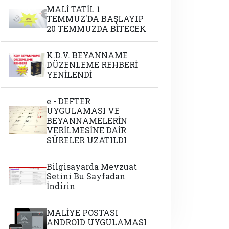
MALİ TATİL 1
TEMMUZ'DA BAŞLAYIP
20 TEMMUZDA BİTECEK
K.D.V. BEYANNAME
DÜZENLEME REHBERİ
YENİLENDİ
e - DEFTER
UYGULAMASI VE
BEYANNAMELERİN
VERİLMESİNE DAİR
SÜRELER UZATILDI
Bilgisayarda Mevzuat
Setini Bu Sayfadan
İndirin
MALİYE POSTASI
ANDROID UYGULAMASI