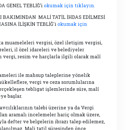
A GENEL TEBLİĞ’i
okumak için tıklayın.
BAKIMINDAN MALİ TATİL İHDAS EDİLMESİ
NA İLİŞKİN TEBLİĞ'i
okumak için
a muameleleri vergisi, özel iletişim vergisi,
leri, il özel idareleri ve belediyeler
 vergi, resim ve harçlarla ilgili olarak malî
nameleri ile mahsup taleplerine yönelik
 mükelleflere, vergi ve ceza sorumlularına
gerçekleşen tebligat işlemlerinde süre, malî
ye başlar.
cılıklarının talebi üzerine ya da Vergi
an aramalı incelemeler hariç olmak üzere,
la defter ve belgelerin ibrazı talep edilemez,
lanılmaz. Mali tatil süresinden önce