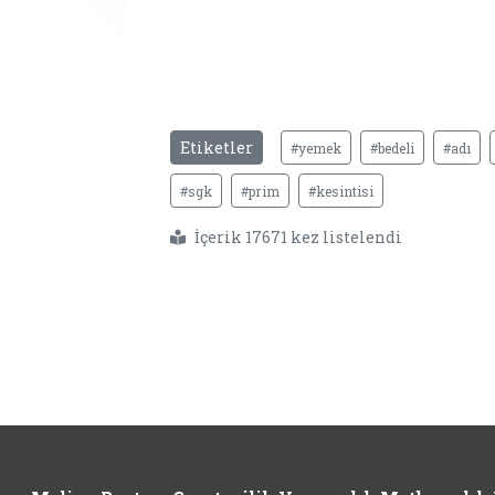
Etiketler
#yemek
#bedeli
#adı
#sgk
#prim
#kesintisi
İçerik 17671 kez listelendi