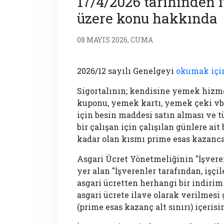
17/4/2026 tarihinden 
üzere konu hakkında 
08 MAYIS 2026, CUMA
2026/12 sayılı Genelgeyi
okumak için
Sigortalının; kendisine yemek hizme
kuponu, yemek kartı, yemek çeki vb.
için besin maddesi satın alması ve 
bir çalışan için çalışılan günlere ai
kadar olan kısmı prime esas kazanc
Asgari Ücret Yönetmeliğinin "İşvere
yer alan "İşverenler tarafından, işçi
asgari ücretten herhangi bir indir
asgari ücrete ilave olarak verilmesi
(prime esas kazanç alt sınırı) içeri