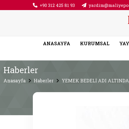
+90 312 425 81 93
yardim@maliyepos
ANASAYFA
KURUMSAL
YAY
Haberler
Anasayfa
Haberler
YEMEK BEDELİ ADI ALTIND