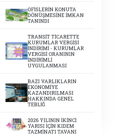
OFİSLERİN KONUTA
DÖNÜŞMESİNE İMKAN
TANINDI
TRANSİT TİCARETTE
KURUMLAR VERGİSİ
İNDİRİMİ - KURUMLAR
VERGİSİ ORANININ
İNDİRİMLİ
UYGULANMASI
BAZI VARLIKLARIN
EKONOMİYE
KAZANDIRILMASI
HAKKINDA GENEL
TEBLİĞ
2026 YILININ İKİNCİ
YARISI İÇİN KIDEM
TAZMİNATI TAVANI