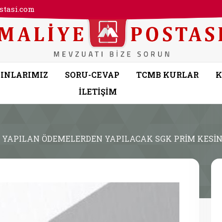
tasi.com
INLARIMIZ
SORU-CEVAP
TCMB KURLAR
K
İLETİŞİM
A YAPILAN ÖDEMELERDEN YAPILACAK SGK PRİM KESİN