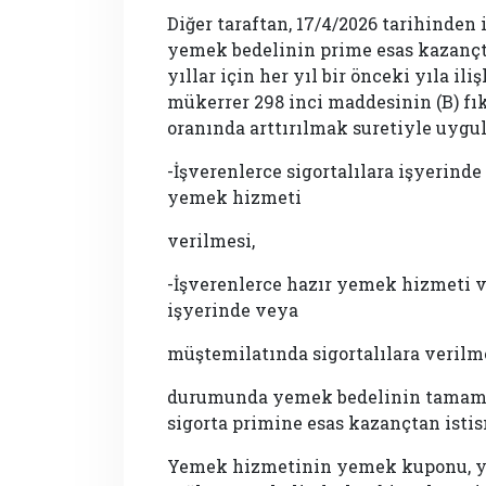
Diğer taraftan, 17/4/2026 tarihinden
yemek bedelinin prime esas kazançta
yıllar için her yıl bir önceki yıla i
mükerrer 298 inci maddesinin (B) fı
oranında arttırılmak suretiyle uygu
-İşverenlerce sigortalılara işyerin
yemek hizmeti
verilmesi,
-İşverenlerce hazır yemek hizmeti v
işyerinde veya
müştemilatında sigortalılara verilme
durumunda yemek bedelinin tamamı h
sigorta primine esas kazançtan istis
Yemek hizmetinin yemek kuponu, ye