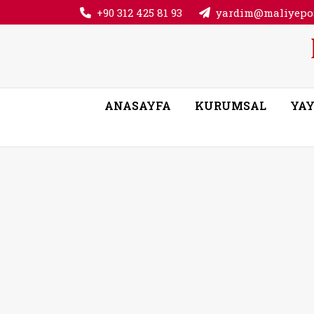
+90 312 425 81 93
yardim@maliyepos
ANASAYFA
KURUMSAL
YAY