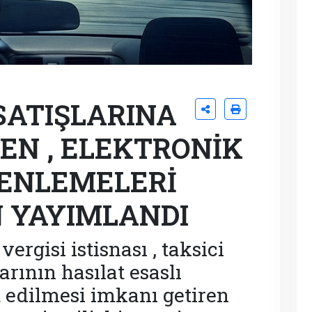
SATIŞLARINA
REN , ELEKTRONİK
ZENLEMELERİ
 YAYIMLANDI
vergisi istisnası , taksici
rının hasılat esaslı
t edilmesi imkanı getiren