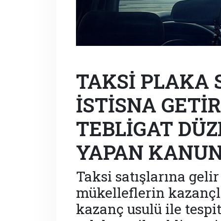
TAKSİ PLAKA 
İSTİSNA GETİ
TEBLİGAT DÜ
YAPAN KANUN
Taksi satışlarına gelir 
mükelleflerin kazançla
kazanç usulü ile tespi