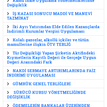
Kamu İhale Uygulama Yönetmeliklerinde
Değişiklik
İŞ KAZASI SONUCU MADDİ VE MANEVİ
TAZMİNAT
İki Ayrı Yatırımdan Elde Edilen Kazançlarda
İndirimli Kurumlar Vergisi Uygulaması
Kolalı gazozlar, alkollü içkiler ve tütün
mamullerine ilişkin ÖTV TEBLİĞ
Tür Değişikliği Yapan Şirketin Aktifindeki
Kıymetlerin Kayıtlı Değeri ile Gerçeğe Uygun
Değeri Arasındaki Fark
NAKDİ SERMAYE ARTIRIMLARINDA FAİZ
İNDİRİMİ UYGULAMASI
GÜMRÜK GENEL TEBLİĞLERİ
SÜRÜCÜ KURSU YÖNETMELİĞİNDE
DEĞİŞİKLİK
ÖDEMELERİN BANKALAR ÜZERİNDEN