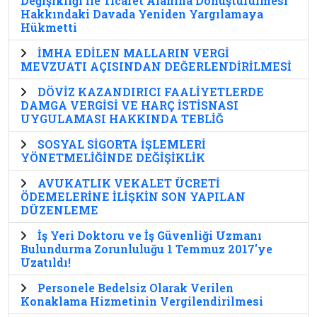
Değişikliği İle Ticaret Alanına Dönüştürülmesi
Hakkındaki Davada Yeniden Yargılamaya
Hükmetti
İMHA EDİLEN MALLARIN VERGİ
MEVZUATI AÇISINDAN DEĞERLENDİRİLMESİ
DÖVİZ KAZANDIRICI FAALİYETLERDE
DAMGA VERGİSİ VE HARÇ İSTİSNASI
UYGULAMASI HAKKINDA TEBLİĞ
SOSYAL SİGORTA İŞLEMLERİ
YÖNETMELİĞİNDE DEĞİŞİKLİK
AVUKATLIK VEKALET ÜCRETİ
ÖDEMELERİNE İLİŞKİN SON YAPILAN
DÜZENLEME
İş Yeri Doktoru ve İş Güvenliği Uzmanı
Bulundurma Zorunluluğu 1 Temmuz 2017'ye
Uzatıldı!
Personele Bedelsiz Olarak Verilen
Konaklama Hizmetinin Vergilendirilmesi