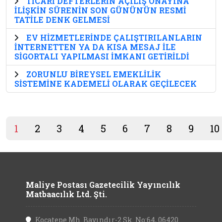
TİCARİ DEFTERLERİN AÇILIŞ ONAYINA
İLİŞKİN SÜRENİN SON GÜNÜNÜN RESMİ
TATİLE DENK GELMESİ
EV HİZMETLERİNDE ÇALIŞTIRILANLARIN
İNTERNETTEN YA DA KISA MESAJ İLE
SİGORTALI YAPILMASI İMKANI GETİRİLDİ
ZORUNLU BİREYSEL EMEKLİLİK
SİSTEMİNE KADEMELİ OLARAK GEÇİLECEK
1
2
3
4
5
6
7
8
9
10
Maliye Postası Gazetecilik Yayıncılık
Matbaacılık Ltd. Şti.
Kocatepe Mh. Bayındır-2 Sk. No:64, 06420