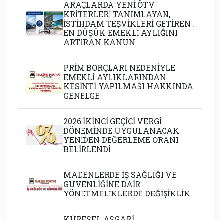
ARAÇLARDA YENİ ÖTV
KRİTERLERİ TANIMLAYAN,
İSTİHDAM TEŞVİKLERİ GETİREN ,
EN DÜŞÜK EMEKLİ AYLIĞINI
ARTIRAN KANUN
PRİM BORÇLARI NEDENİYLE
EMEKLİ AYLIKLARINDAN
KESİNTİ YAPILMASI HAKKINDA
GENELGE
2026 İKİNCİ GEÇİCİ VERGİ
DÖNEMİNDE UYGULANACAK
YENİDEN DEĞERLEME ORANI
BELİRLENDİ
MADENLERDE İŞ SAĞLIĞI VE
GÜVENLİĞİNE DAİR
YÖNETMELİKLERDE DEĞİŞİKLİK
KÜRESEL ASGARİ