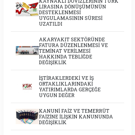
KAYNAKLI DÖVİZLERİNİN TÜRK
LİRASINA DÖNÜŞÜMÜNÜN
DESTEKLENMESİ
UYGULAMASININ SÜRESİ
UZATILDI
AKARYAKIT SEKTÖRÜNDE
FATURA DÜZENLENMESİ VE
TEMİNAT VERİLMESİ
HAKKINDA TEBLİĞDE
DEĞİŞİKLİK
İŞTİRAKLERDEKİ VE İŞ
ORTAKLIKLARINDAKİ
YATIRIMLARDA GERÇEĞE
UYGUN DEĞER
KANUNİ FAİZ VE TEMERRÜT
FAİZİNE İLİŞKİN KANUNUNDA
DEĞİŞİKLİK