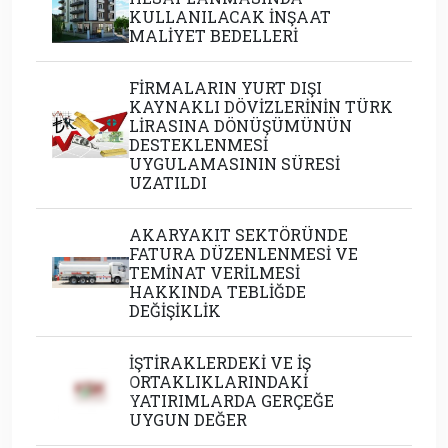
KULLANILACAK İNŞAAT
MALİYET BEDELLERİ
FİRMALARIN YURT DIŞI
KAYNAKLI DÖVİZLERİNİN TÜRK
LİRASINA DÖNÜŞÜMÜNÜN
DESTEKLENMESİ
UYGULAMASININ SÜRESİ
UZATILDI
AKARYAKIT SEKTÖRÜNDE
FATURA DÜZENLENMESİ VE
TEMİNAT VERİLMESİ
HAKKINDA TEBLİĞDE
DEĞİŞİKLİK
İŞTİRAKLERDEKİ VE İŞ
ORTAKLIKLARINDAKİ
YATIRIMLARDA GERÇEĞE
UYGUN DEĞER