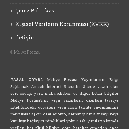
YASAL UYARI:
Maliye Postası Yayınlarının Bilgi
Sağlamak Amaçlı İnternet Sitesidir. Sitede yazılı olan
soru-cevap, yazı, makale,haber ve diğer bütün bilgiler
Maliye Postası'nın veya yazarların okurlara tavsiye
niteliğindeki görüşleri veya ilgili tarihte yayımlanmış
mevzuata ilişkin özetler olup, herhangi bir kimseyi veya
kuruluşu bağlayıcı nitelikleri yoktur. Okuyucuların burada
verilen her türlü bilgiye göre hareket etmeden önce
mutlaka, konularıyla ilgili mevzuattaki son
değişiklikleri, ilgili kuruluşun en son uygulamalarını,
ilgili yargı kararlarını da araştırmaları gerekir.
Burada yazılı bilgi ve görüşlerden olayı doğabilecek
ihtilaf veya sorunlarda Maliye Postası ve Maliye Postası
uzmanları herhangi bir sorumluluk kabul etmez.