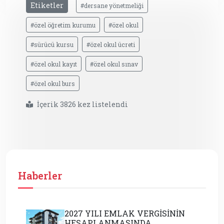
Etiketler
#dersane yönetmeliği
#özel öğretim kurumu
#özel okul
#sürücü kursu
#özel okul ücreti
#özel okul kayıt
#özel okul sınav
#özel okul burs
İçerik 3826 kez listelendi
Haberler
2027 YILI EMLAK VERGİSİNİN
HESAPLANMASINDA