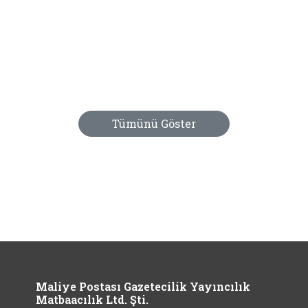
Maliye Postası Gazetecilik Yayıncılık
Matbaacılık Ltd. Şti.
Kocatepe Mh. Bayındır-2 Sk. No:64, 06420
Çankaya/Ankara
+90 312 425 81 93
+90 312 425 98 19
yardim@maliyepostasi.com