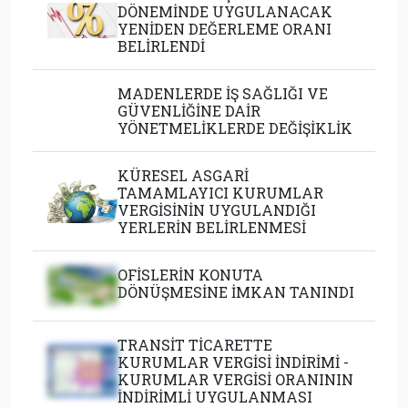
MADENLERDE İŞ SAĞLIĞI VE
GÜVENLİĞİNE DAİR
YÖNETMELİKLERDE DEĞİŞİKLİK
KÜRESEL ASGARİ
TAMAMLAYICI KURUMLAR
VERGİSİNİN UYGULANDIĞI
YERLERİN BELİRLENMESİ
OFİSLERİN KONUTA
DÖNÜŞMESİNE İMKAN TANINDI
TRANSİT TİCARETTE
KURUMLAR VERGİSİ İNDİRİMİ -
KURUMLAR VERGİSİ ORANININ
İNDİRİMLİ UYGULANMASI
BAZI VARLIKLARIN EKONOMİYE
KAZANDIRILMASI HAKKINDA
GENEL TEBLİĞ