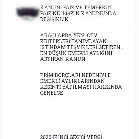
KANUNİ FAİZ VE TEMERRÜT
FAİZİNE İLİŞKİN KANUNUNDA
DEĞİŞİKLİK
ARAÇLARDA YENİ ÖTV
KRİTERLERİ TANIMLAYAN,
İSTİHDAM TEŞVİKLERİ GETİREN ,
EN DÜŞÜK EMEKLİ AYLIĞINI
ARTIRAN KANUN
PRİM BORÇLARI NEDENİYLE
EMEKLİ AYLIKLARINDAN
KESİNTİ YAPILMASI HAKKINDA
GENELGE
2026 İKİNCİ GEÇİCİ VERGİ
DÖNEMİNDE UYGULANACAK
YENİDEN DEĞERLEME ORANI
BELİRLENDİ