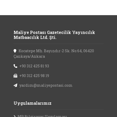
Maliye Postası Gazetecilik Yayıncılık
Matbaacılık Ltd. Şti.
Kocatepe Mh. Bayındır-2 Sk. No:64, 06420
Çankaya/Ankara
+90 312 425 81 93
+90 312 425 98 19
yardim@maliyepostasi.com
Uygulamalarımız
MP Bilgisayar Uygulaması