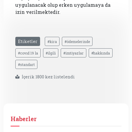
uygulanacak olup erken uygulamaya da
izin verilmektedir.
Etiketler
#kira
#ödemelerinde
#covıd 19 la
#ilgili
#imtiyazlar
#hakkında
#standart
İçerik 1800 kez listelendi
Haberler