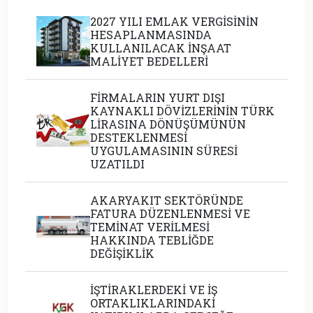
2027 YILI EMLAK VERGİSİNİN
HESAPLANMASINDA
KULLANILACAK İNŞAAT
MALİYET BEDELLERİ
FİRMALARIN YURT DIŞI
KAYNAKLI DÖVİZLERİNİN TÜRK
LİRASINA DÖNÜŞÜMÜNÜN
DESTEKLENMESİ
UYGULAMASININ SÜRESİ
UZATILDI
AKARYAKIT SEKTÖRÜNDE
FATURA DÜZENLENMESİ VE
TEMİNAT VERİLMESİ
HAKKINDA TEBLİĞDE
DEĞİŞİKLİK
İŞTİRAKLERDEKİ VE İŞ
ORTAKLIKLARINDAKİ