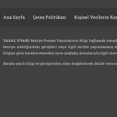
Ana Sayfa
Çerez Politikası
Kişisel Verilerin K
YASAL UYARI:
Maliye Postası Yayınlarının Bilgi Sağlamak Amaçlı İ
tavsiye niteliğindeki görüşleri veya ilgili tarihte yayımlanmış m
bilgiye göre hareket etmeden önce mutlaka, konularıyla ilgili mevzu
Burada yazılı bilgi ve görüşlerden olayı doğabilecek ihtilaf veya