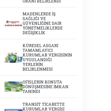
ORANI BELİRLENDİ
MADENLERDE İŞ
SAĞLIĞI VE
GÜVENLİĞİNE DAİR
YÖNETMELİKLERDE
DEĞİŞİKLİK
KÜRESEL ASGARİ
TAMAMLAYICI
KURUMLAR VERGİSİNİN
UYGULANDIĞI
YERLERİN
BELİRLENMESİ
OFİSLERİN KONUTA
DÖNÜŞMESİNE İMKAN
TANINDI
TRANSİT TİCARETTE
KURUMLAR VERGİSİ