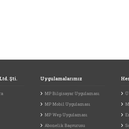
td. Şti.
Uygulamalarımız
Hes
ra
MP Bilgisayar Uygulaması
Ü
MP Mobil Uygulaması
M
MP Wep Uygulaması
E
Abonelik Başvurusu
S