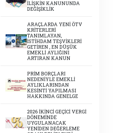
İLİŞKİN KANUNUNDA
DEĞİŞİKLİK
ARAÇLARDA YENİ ÖTV
KRİTERLERİ
TANIMLAYAN,
İSTİHDAM TEŞVİKLERİ
GETİREN , EN DÜŞÜK
EMEKLİ AYLIĞINI
ARTIRAN KANUN
PRİM BORÇLARI
NEDENİYLE EMEKLİ
AYLIKLARINDAN
KESİNTİ YAPILMASI
HAKKINDA GENELGE
2026 İKİNCİ GEÇİCİ VERGİ
DÖNEMİNDE
UYGULANACAK
YENİDEN DEĞERLEME