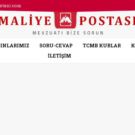
tasi.com
INLARIMIZ
SORU-CEVAP
TCMB KURLAR
K
İLETİŞİM