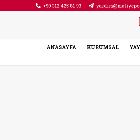
+90 312 425 81 93
yardim@maliyepos
ANASAYFA
KURUMSAL
YAY