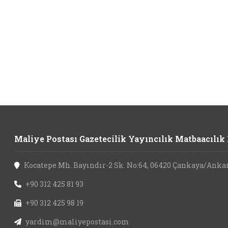
Maliye Postası Gazetecilik Yayıncılık Matbaacılık L
Kocatepe Mh. Bayındır-2 Sk. No:64, 06420 Çankaya/Anka
+90 312 425 81 93
+90 312 425 98 19
yardim@maliyepostasi.com