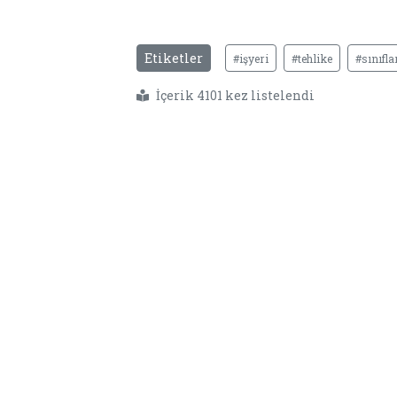
Etiketler
#işyeri
#tehlike
#sınıfla
İçerik 4101 kez listelendi