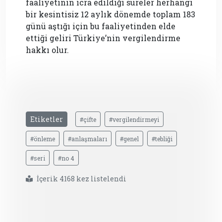
faaliyetinin icra edildiği süreler herhangi
bir kesintisiz 12 aylık dönemde toplam 183
günü aştığı için bu faaliyetinden elde
ettiği geliri Türkiye’nin vergilendirme
hakkı olur.
Etiketler
#çifte
#vergilendirmeyi
#önleme
#anlaşmaları
#genel
#tebliği
#seri
#no 4
İçerik 4168 kez listelendi