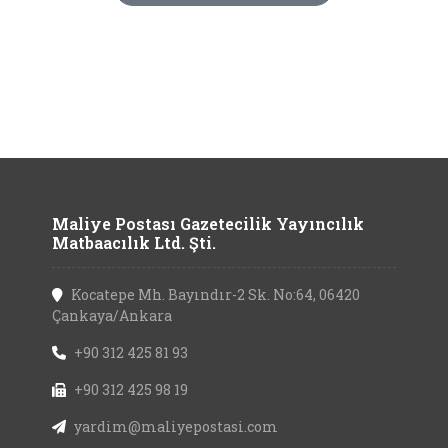
Maliye Postası Gazetecilik Yayıncılık
Matbaacılık Ltd. Şti.
Kocatepe Mh. Bayındır-2 Sk. No:64, 06420
Çankaya/Ankara
+90 312 425 81 93
+90 312 425 98 19
yardim@maliyepostasi.com