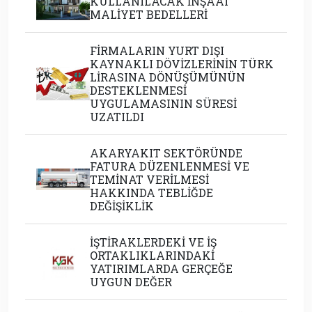
KULLANILACAK İNŞAAT
MALİYET BEDELLERİ
FİRMALARIN YURT DIŞI
KAYNAKLI DÖVİZLERİNİN TÜRK
LİRASINA DÖNÜŞÜMÜNÜN
DESTEKLENMESİ
UYGULAMASININ SÜRESİ
UZATILDI
AKARYAKIT SEKTÖRÜNDE
FATURA DÜZENLENMESİ VE
TEMİNAT VERİLMESİ
HAKKINDA TEBLİĞDE
DEĞİŞİKLİK
İŞTİRAKLERDEKİ VE İŞ
ORTAKLIKLARINDAKİ
YATIRIMLARDA GERÇEĞE
UYGUN DEĞER