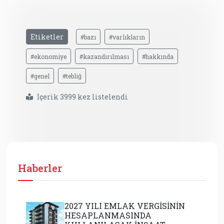
Etiketler
#bazı
#varlıkların
#ekonomiye
#kazandırılması
#hakkında
#genel
#tebliğ
İçerik 3999 kez listelendi
Haberler
2027 YILI EMLAK VERGİSİNİN
HESAPLANMASINDA