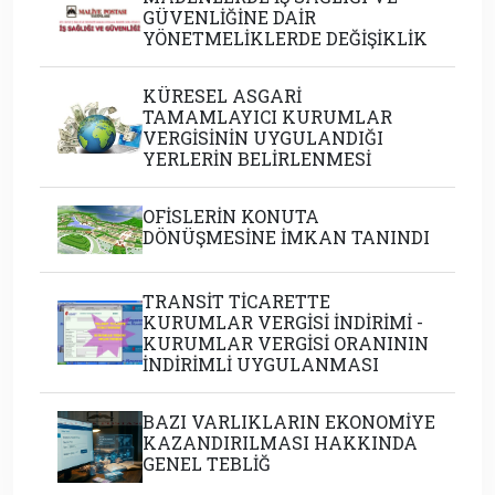
GÜVENLİĞİNE DAİR
YÖNETMELİKLERDE DEĞİŞİKLİK
KÜRESEL ASGARİ
TAMAMLAYICI KURUMLAR
VERGİSİNİN UYGULANDIĞI
YERLERİN BELİRLENMESİ
OFİSLERİN KONUTA
DÖNÜŞMESİNE İMKAN TANINDI
TRANSİT TİCARETTE
KURUMLAR VERGİSİ İNDİRİMİ -
KURUMLAR VERGİSİ ORANININ
İNDİRİMLİ UYGULANMASI
BAZI VARLIKLARIN EKONOMİYE
KAZANDIRILMASI HAKKINDA
GENEL TEBLİĞ