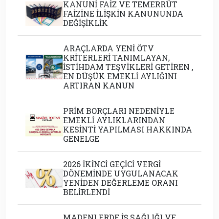
KANUNİ FAİZ VE TEMERRÜT
FAİZİNE İLİŞKİN KANUNUNDA
DEĞİŞİKLİK
ARAÇLARDA YENİ ÖTV
KRİTERLERİ TANIMLAYAN,
İSTİHDAM TEŞVİKLERİ GETİREN ,
EN DÜŞÜK EMEKLİ AYLIĞINI
ARTIRAN KANUN
PRİM BORÇLARI NEDENİYLE
EMEKLİ AYLIKLARINDAN
KESİNTİ YAPILMASI HAKKINDA
GENELGE
2026 İKİNCİ GEÇİCİ VERGİ
DÖNEMİNDE UYGULANACAK
YENİDEN DEĞERLEME ORANI
BELİRLENDİ
MADENLERDE İŞ SAĞLIĞI VE