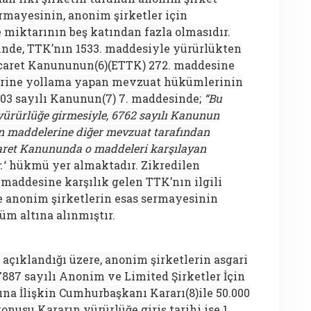
ermayesinin, anonim şirketler için
 miktarının beş katından fazla olmasıdır.
nde, TTK’nın 1533. maddesiyle yürürlükten
Ticaret Kanununun(6)(ETTK) 272. maddesine
erine yollama yapan mevzuat hükümlerinin
103 sayılı Kanunun(7) 7. maddesinde;
“Bu
rürlüğe girmesiyle, 6762 sayılı Kanunun
len maddelerine diğer mevzuat tarafından
caret Kanununda o maddeleri karşılayan
.”
hükmü yer almaktadır. Zikredilen
maddesine karşılık gelen TTK’nın ilgili
 anonim şirketlerin esas sermayesinin
üm altına alınmıştır.
 açıklandığı üzere, anonim şirketlerin asgari
 7887 sayılı Anonim ve Limited Şirketler İçin
na İlişkin Cumhurbaşkanı Kararı(8)ile 50.000
konusu Kararın yürürlüğe giriş tarihi ise 1