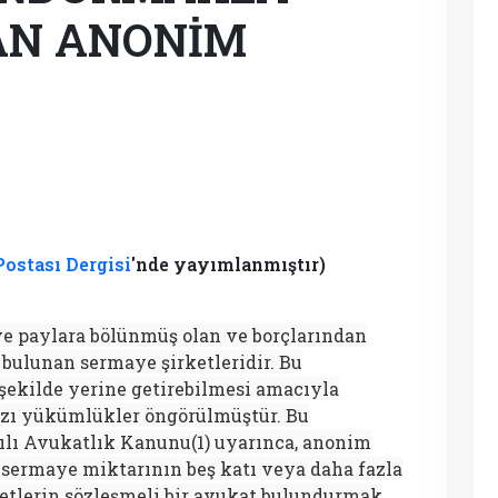
AN ANONİM
Postası Dergisi
'nde yayımlanmıştır)
 ve paylara bölünmüş olan ve borçlarından
 bulunan sermaye şirketleridir. Bu
r şekilde yerine getirebilmesi amacıyla
azı yükümlükler öngörülmüştür. Bu
yılı Avukatlık Kanunu(1) uyarınca, anonim
 sermaye miktarının beş katı veya daha fazla
etlerin sözleşmeli bir avukat bulundurmak