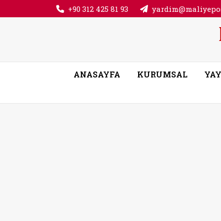
+90 312 425 81 93
yardim@maliyepos
ANASAYFA
KURUMSAL
YAY