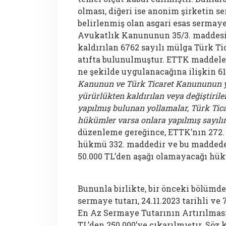
olması, diğeri ise anonim şirketin s
belirlenmiş olan asgari esas sermaye
Avukatlık Kanununun 35/3. maddesi
kaldırılan 6762 sayılı mülga Türk 
atıfta bulunulmuştur. ETTK maddel
ne şekilde uygulanacağına ilişkin 6
Kanunun ve Türk Ticaret Kanununun yü
yürürlükten kaldırılan veya değiştiri
yapılmış bulunan yollamalar, Türk Ti
hükümler varsa onlara yapılmış sayılır
düzenleme gereğince, ETTK’nın 272. 
hükmü 332. maddedir ve bu maddede
50.000 TL’den aşağı olamayacağı hük
Bununla birlikte, bir önceki bölümde
sermaye tutarı, 24.11.2023 tarihli ve
En Az Sermaye Tutarının Artırılması
TL’den 250.000’ye çıkarılmıştır. Söz 