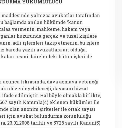
ULUNDURMA YÜKÜMLÜLÜĞÜ
. maddesinde yalnızca avukatlar tarafından
 bu bağlamda anılan hükümde ‘kanun
ütalaa vermenin, mahkeme, hakem veya
rganlar huzurunda gerçek ve tüzel kişilere
ın, adli işlemleri takip etmenin, bu işlere
z baroda yazılı avukatlara ait olduğu,
 kalan resmi dairelerdeki bütün işleri de
n üçüncü fıkrasında, dava açmaya yeteneği
akı düzenleyebileceği, davasını bizzat
 ifade edilmiştir. Hal böyle olmakla birlikte,
 4667 sayılı Kanunla(4) eklenen hükümler ile
inde olan anonim şirketler ile ortak sayısı
fleri için avukat bulundurma zorunluluğu
ra, 23.01.2008 tarihli ve 5728 sayılı Kanun(5)