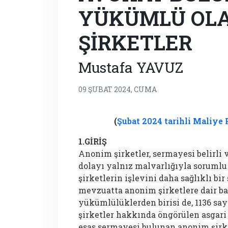
YÜKÜMLÜ OL
ŞİRKETLER
Mustafa YAVUZ
09 ŞUBAT 2024, CUMA
(
Şubat 2024 tarihli Maliye 
1.GİRİŞ
Anonim şirketler, sermayesi belirli
dolayı yalnız malvarlığıyla sorumlu
şirketlerin işlevini daha sağlıklı bi
mevzuatta anonim şirketlere dair b
yükümlülüklerden birisi de, 1136 sa
şirketler hakkında öngörülen asgari
esas sermayesi bulunan anonim şirk