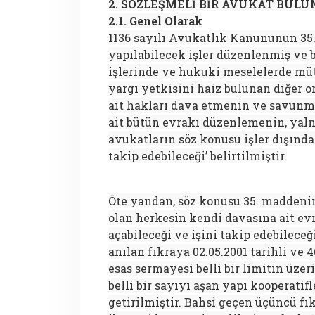
2. SÖZLEŞMELİ BİR AVUKAT B
2.1. Genel Olarak
1136 sayılı Avukatlık Kanununun 35
yapılabilecek işler düzenlenmiş ve
işlerinde ve hukuki meselelerde m
yargı yetkisini haiz bulunan diğer o
ait hakları dava etmenin ve savunman
ait bütün evrakı düzenlemenin, yalnı
avukatların söz konusu işler dışında
takip edebileceği’ belirtilmiştir.
Öte yandan, söz konusu 35. maddeni
olan herkesin kendi davasına ait evr
açabileceği ve işini takip edebileceği
anılan fıkraya 02.05.2001 tarihli ve
esas sermayesi belli bir limitin üzer
belli bir sayıyı aşan yapı kooperati
getirilmiştir. Bahsi geçen üçüncü fık