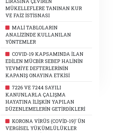
LİRASINA ÇEVİREN
MÜKELLEFLERE TANINAN KUR
VE FAİZ İSTİSNASI
MALİ TABLOLARIN
ANALİZİNDE KULLANILAN
YÖNTEMLER
COVID-19 KAPSAMINDA İLAN
EDİLEN MÜCBİR SEBEP HALİNİN
YEVMİYE DEFTERLERİNİN
KAPANIŞ ONAYINA ETKİSİ
7226 VE 7244 SAYILI
KANUNLARLA ÇALIŞMA
HAYATINA İLİŞKİN YAPILAN
DÜZENLEMELERİN GETİRDİKLERİ
KORONA VİRÜS (COVİD-19)’ ÜN
VERGİSEL YÜKÜMLÜLÜKLER