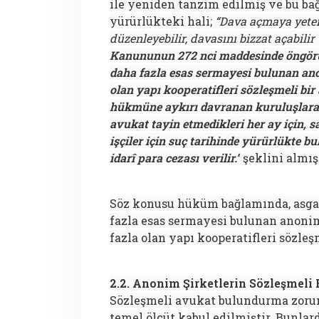
ile yeniden tanzim edilmiş ve bu ba
yürürlükteki hali;
“Dava açmaya yeten
düzenleyebilir, davasını bizzat açabilir 
Kanununun 272 nci maddesinde öngörül
daha fazla esas sermayesi bulunan anon
olan yapı kooperatifleri sözleşmeli bi
hükmüne aykırı davranan kuruluşlara 
avukat tayin etmedikleri her ay için, 
işçiler için suç tarihinde yürürlükte bu
idarî para cezası verilir.”
şeklini almışt
Söz konusu hüküm bağlamında, asgar
fazla esas sermayesi bulunan anonim 
fazla olan yapı kooperatifleri sözle
2.2. Anonim Şirketlerin Sözleşmel
Sözleşmeli avukat bulundurma zorunl
temel ölçüt kabul edilmiştir. Bunlar