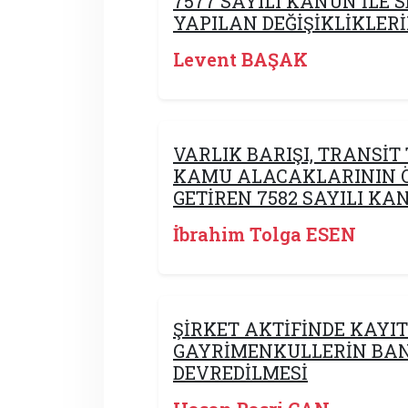
7577 SAYILI KANUN İLE
YAPILAN DEĞİŞİKLİKLERİ
Levent BAŞAK
VARLIK BARIŞI, TRANSİT 
KAMU ALACAKLARININ Ö
GETİREN 7582 SAYILI K
İbrahim Tolga ESEN
ŞİRKET AKTİFİNDE KAYI
GAYRİMENKULLERİN BAN
DEVREDİLMESİ