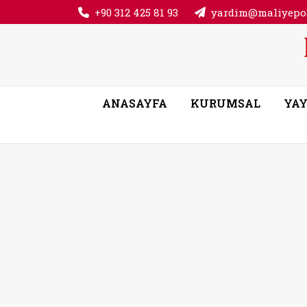
+90 312 425 81 93
yardim@maliyepos
ANASAYFA
KURUMSAL
YAY