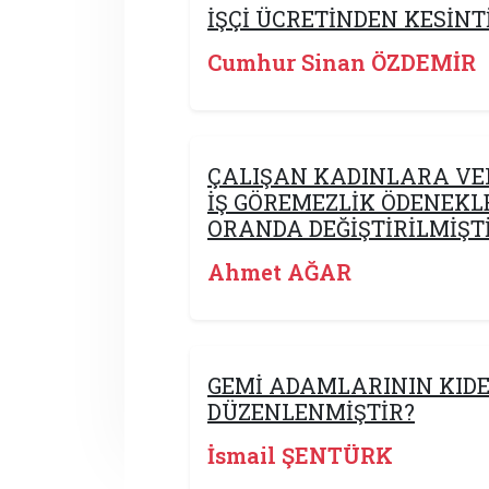
İŞÇİ ÜCRETİNDEN KESİN
Cumhur Sinan ÖZDEMİR
​ÇALIŞAN KADINLARA VER
İŞ GÖREMEZLİK ÖDENEKL
ORANDA DEĞİŞTİRİLMİŞT
Ahmet AĞAR
GEMİ ADAMLARININ KID
DÜZENLENMİŞTİR?
İsmail ŞENTÜRK