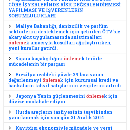
GÖRE İŞYERLERİNDE RİSK DEĞERLENDİRMESİ
YAPILMASI VE İŞVERENLERİN
SORUMLULUKLARI
Maliye Bakanlığı, denizcilik ve parfüm
sektörlerini desteklemek için getirilen ÖTV'siz
akaryakıt uygulamasında suistimalleri
önleme
k amacıyla koşulları ağırlaştırırken,
yeni kurallar getirdi.
Sigara kaçakçılığını
önleme
k terörle
mücadelenin bir parçası
Brezilya realdeki yüzde 39'lara varan
değerlenmeyi
önleme
k için kurumsal kredi ve
bankaların tahvil satışlarının vergilerini artırdı
Japonya Yenin güçlenmesini
önleme
k için
dövize müdahale ediyor
Hurda araçların tasfiyesinin teşvikinden
yararlanmak için son gün 31 Aralık 2014
Kayıtdışı ekonomiyle mücadele ve vergi