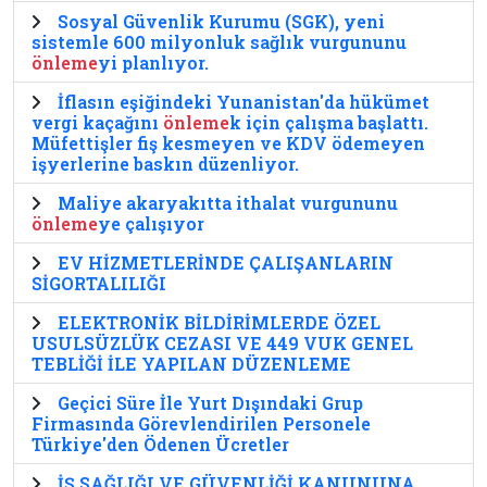
Sosyal Güvenlik Kurumu (SGK), yeni
sistemle 600 milyonluk sağlık vurgununu
önleme
yi planlıyor.
İflasın eşiğindeki Yunanistan'da hükümet
vergi kaçağını
önleme
k için çalışma başlattı.
Müfettişler fiş kesmeyen ve KDV ödemeyen
işyerlerine baskın düzenliyor.
Maliye akaryakıtta ithalat vurgununu
önleme
ye çalışıyor
EV HİZMETLERİNDE ÇALIŞANLARIN
SİGORTALILIĞI
ELEKTRONİK BİLDİRİMLERDE ÖZEL
USULSÜZLÜK CEZASI VE 449 VUK GENEL
TEBLİĞİ İLE YAPILAN DÜZENLEME
Geçici Süre İle Yurt Dışındaki Grup
Firmasında Görevlendirilen Personele
Türkiye'den Ödenen Ücretler
İŞ SAĞLIĞI VE GÜVENLİĞİ KANUNUNA