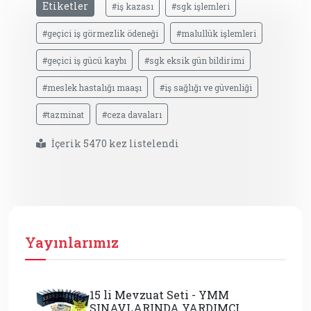
Etiketler
#iş kazası
#sgk işlemleri
#geçici iş görmezlik ödeneği
#malullük işlemleri
#geçici iş gücü kaybı
#sgk eksik gün bildirimi
#meslek hastalığı maaşı
#iş sağlığı ve güvenliği
#tazminat
#ceza davaları
İçerik 5470 kez listelendi
Yayınlarımız
15 li Mevzuat Seti - YMM
SINAVLARINDA YARDIMCI