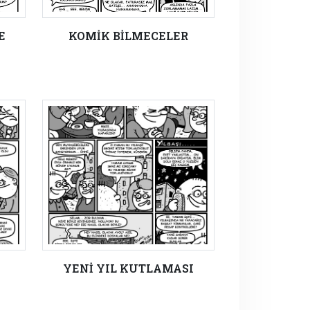
E
KOMİK BİLMECELER
YENİ YIL KUTLAMASI