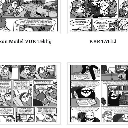
Son Model VUK Tebliğ
KAR TATİLİ