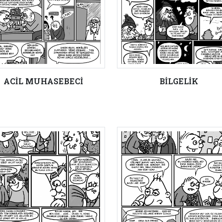
ACİL MUHASEBECİ
BİLGELİK