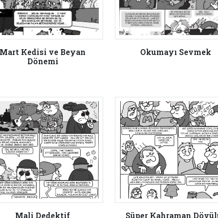
Mart Kedisi ve Beyan
Okumayı Sevmek
Dönemi
Mali Dedektif
Süper Kahraman Dövül