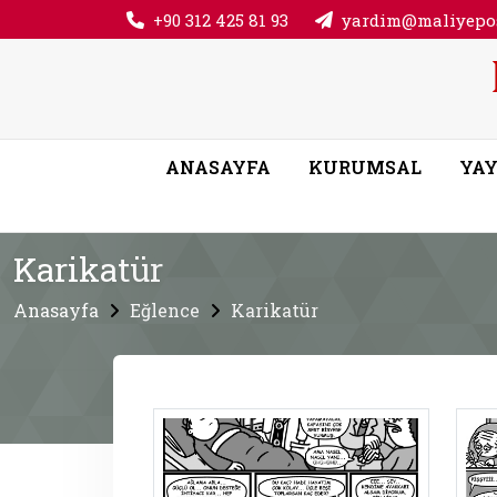
+90 312 425 81 93
yardim@maliyepos
ANASAYFA
KURUMSAL
YAY
Karikatür
Anasayfa
Eğlence
Karikatür