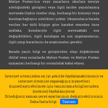
Maliye Postası'nın veya yazarların okurlara tavsiye
niteliğindeki görüşleri veya ilgili tarihte yayımlanmış
mevzuata ilişkin özetler olup, herhangi bir kimseyi veya
kuruluşu bağlayıcı nitelikleri yoktur. Okuyucuların burada
verilen her türlü bilgiye göre hareket etmeden önce
mutlaka, konularıyla ilgili mevzuattaki son
değişiklikleri, ilgili kuruluşun en son uygulamalarını,
ilgili yargı kararlarını da araştırmaları gerekir.
Burada yazılı bilgi ve görüşlerden olayı doğabilecek
ihtilaf veya sorunlarda Maliye Postası ve Maliye Postası
uzmanları herhangi bir sorumluluk kabul etmez.
İnternet sitemizden en iyi şekilde faydalanabilmeniz ve
internet sitemize yapacağınız ziyaretleri
kişiselleştirebilmek için tanımlama bilgilerinden
(cookies) faydalanıyoruz.
Dilediğiniz zaman çerez ayarlarınızı değiştirebilirsiniz.
Daha fazla bilgi
Tamam