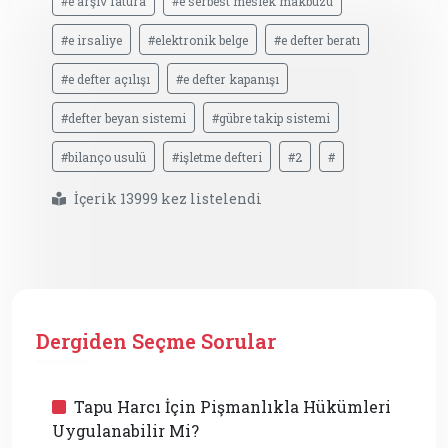
#e arşiv fatura
#e serbest meslek makbuzu
#e irsaliye
#elektronik belge
#e defter beratı
#e defter açılışı
#e defter kapanışı
#defter beyan sistemi
#gübre takip sistemi
#bilanço usulü
#işletme defteri
#2
#
İçerik 13999 kez listelendi
Dergiden Seçme Sorular
Tapu Harcı İçin Pişmanlıkla Hükümleri
Uygulanabilir Mi?