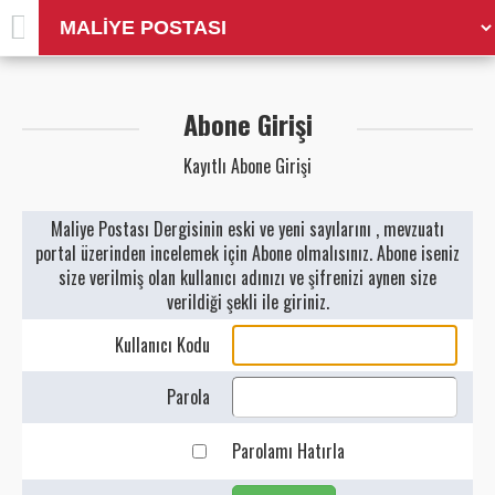
Altın Fiyatları
Amme Alacakları Tahsil Usulü Hakkında Kanun
Abone Girişi
Araştırma ve Geliştirme Faaliyetlerinin
Kayıtlı Abone Girişi
Desteklenmesi Hk. Kanun (5746 SAYILI )
Maliye Postası Dergisinin eski ve yeni sayılarını , mevzuatı
Bağımsız Denetim Mevzuatı
portal üzerinden incelemek için Abone olmalısınız. Abone iseniz
size verilmiş olan kullanıcı adınızı ve şifrenizi aynen size
Bağ-Kur Kanunu
verildiği şekli ile giriniz.
Bahis Oyunlarına İlişkin Kanun
Kullanıcı Kodu
Bazı Kamu Alacaklarının Tahsil ve Terkinine
Parola
İlişkin Kanun
Parolamı Hatırla
Bazı Kamu Alacaklarının Uzlaşma Usulü İle
Tahsili Hk. Kanun