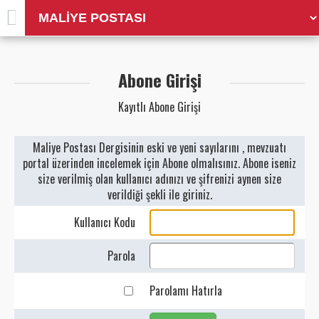
Altın Fiyatları
Amme Alacakları Tahsil Usulü Hakkında Kanun
Abone Girişi
Araştırma ve Geliştirme Faaliyetlerinin
Kayıtlı Abone Girişi
Desteklenmesi Hk. Kanun (5746 SAYILI )
Maliye Postası Dergisinin eski ve yeni sayılarını , mevzuatı
Bağımsız Denetim Mevzuatı
portal üzerinden incelemek için Abone olmalısınız. Abone iseniz
size verilmiş olan kullanıcı adınızı ve şifrenizi aynen size
Bağ-Kur Kanunu
verildiği şekli ile giriniz.
Bahis Oyunlarına İlişkin Kanun
Kullanıcı Kodu
Bazı Kamu Alacaklarının Tahsil ve Terkinine
Parola
İlişkin Kanun
Parolamı Hatırla
Bazı Kamu Alacaklarının Uzlaşma Usulü İle
Tahsili Hk. Kanun