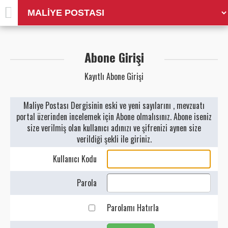
Altın Fiyatları
Amme Alacakları Tahsil Usulü Hakkında Kanun
Abone Girişi
Araştırma ve Geliştirme Faaliyetlerinin
Kayıtlı Abone Girişi
Desteklenmesi Hk. Kanun (5746 SAYILI )
Maliye Postası Dergisinin eski ve yeni sayılarını , mevzuatı
Bağımsız Denetim Mevzuatı
portal üzerinden incelemek için Abone olmalısınız. Abone iseniz
size verilmiş olan kullanıcı adınızı ve şifrenizi aynen size
Bağ-Kur Kanunu
verildiği şekli ile giriniz.
Bahis Oyunlarına İlişkin Kanun
Kullanıcı Kodu
Bazı Kamu Alacaklarının Tahsil ve Terkinine
Parola
İlişkin Kanun
Parolamı Hatırla
Bazı Kamu Alacaklarının Uzlaşma Usulü İle
Tahsili Hk. Kanun